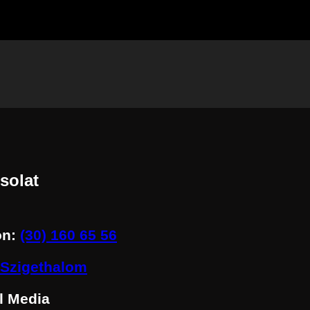
solat
on:
(30) 160 65 56
Szigethalom
l Media